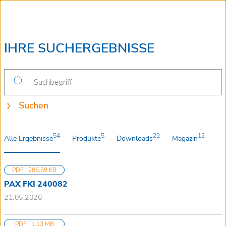
IHRE SUCHERGEBNISSE
Suchen
54
5
22
12
Alle Ergebnisse
Produkte
Downloads
Magazin
PDF | 286,59 KB
PAX FKI 240082
21.05.2026
PDF | 1,13 MB