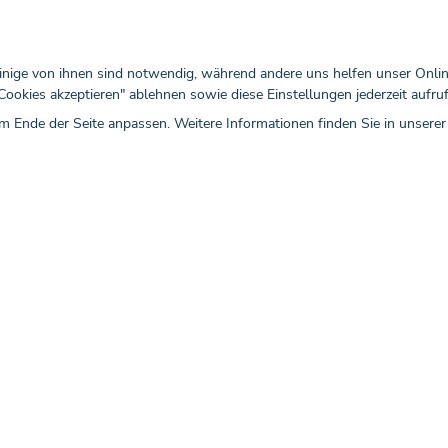
Datenanreicherung in der Verordnung
Mit i:data® stellen Sie Ärzten während seiner
inige von ihnen sind notwendig, während andere uns helfen unser Online
Arzneimitteldatenbank zusätzliche Informatio
ookies akzeptieren" ablehnen sowie diese Einstellungen jederzeit aufru
so mehr Aufmerksamkeit.
am Ende der Seite anpassen. Weitere Informationen finden Sie in unsere
Zum Produkt
In einem Fachportal für Healthcare Pr
Platzieren Sie Ihre Kommunikation in der Praxi
64.000 Mediziner, die schnell und einfach dire
Ihre Inhalte zugreifen können.
Zum Produkt